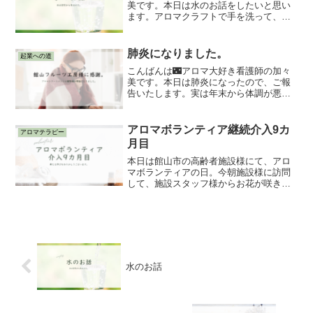
美です。本日は水のお話をしたいと思い
ます。アロマクラフトで手を洗って、ビ
ーカーや道具を片付けるときにも水を使
います。そして水だけでなく、精製水も
使います。今日は普段何気なく使ってい
肺炎になりました。
起業への道
るものを少し調べてみまし...
こんばんは🌃アロマ大好き看護師の加々
美です。本日は肺炎になったので、ご報
告いたします。実は年末から体調が悪く
て、でもやりたいことがたくさんあって
体調不良を無視していました。そもそ
も、昨年11月に大好きな祖母が他界しま
アロマボランティア継続介入9カ
アロマテラピー
した。祖母の葬儀を家族み...
月目
本日は館山市の高齢者施設様にて、アロ
マボランティアの日。今朝施設様に訪問
して、施設スタッフ様からお花が咲き誇
ったローズマリーをいただきました。可
愛らしい紫色の花をつけ、ほのかにハー
ブ調の香りがして、利用者様にとっても
喜んでいただけました。精...
水のお話