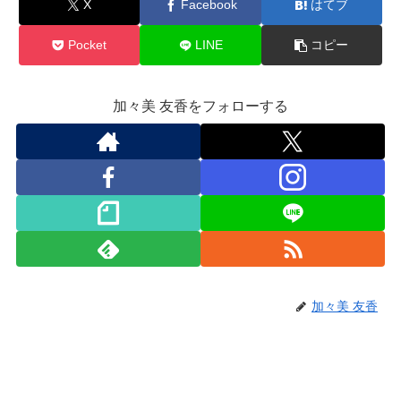
X
Facebook
はてブ
Pocket
LINE
コピー
加々美 友香をフォローする
加々美 友香