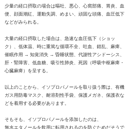
少量の経口摂取の場合は嘔吐、悪心、心窩部痛、胃炎、血
便、顔面潮紅、運動失調、めまい、頑固な頭痛、血圧低下
などがみられる。
大量の経口摂取した場合は、急速な血圧低下（ショッ
ク）、低体温、時に重篤な循環不全、吐血、錯乱、麻痺、
催眠作用 → 知覚消失 → 昏睡状態、代謝性アシドーシス、
肝・腎障害、低血糖、吸引性肺炎、死因（呼吸中枢麻痺・
心臓麻痺）を呈する。
以上のことから、イソプロパノールを取り扱う際は、有機
ガス用防毒マスク、耐溶剤性手袋、保護メガネ、保護衣な
どを着用する必要があります。
そもそも、イソプロパノールを添加したのは、
無水エタノールを飲用に転用されるのを防ぐためだそうで