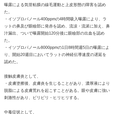
曝露による気管粘膜の線毛運動と上皮形態の障害を認め
た。
・イソプロパノール400ppmの4時間吸入曝露により、ラ
ットの鼻及び眼瞼部に発赤を認め、流涙・流涎に加え、鼻
汁漏出、ついで曝露開始120分後に眼瞼部の出血を認め
た。
・イソプロパノール8000ppmの1日8時間週5日の曝露によ
り、開始20週目においてラットの神経伝導速度の遅延を
認めた。
接触皮膚炎として、
・皮膚塗擦後、皮膚炎を生じることがあり、濃厚液により
脱脂による皮膚荒れを起こすことがある。眼や皮膚に強い
刺激性があり、ピリピリ・ヒリヒリする。
中毒症状として、