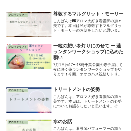
尊敬するマルグリット・モーリー
アロマテラピー
こんばんは🌃アロマ大好き看護師の加々
美です。本日は私が尊敬するマルグリッ
ト・モーリーのお話をしたいと思いま
す。アロマテラピー検定でも出題され
る、アロマの世界では有名な人。写真だ
けを見た第一印象は「とても真面目そう
一粒の想いを灯りにのせて ー 蓮
アロマクラフト
な人」でした。すでに亡くなっ...
ランタンワークショップに込めた
願い
7月1日㈬17〜18時千葉公園の寺子屋にて
夜に咲く蓮ランタンワークショップをや
ります！今回、オオガハス祝祭リトリー
トの中で「蓮ランタンワークショップ」
を担当し、SNSチームとして動いている
加々美です！今回は4/17から本公開した
トリートメントの姿勢
アロマテラピー
クラウドファ...
こんばんは。アロマ大好き看護師の加々
美です。本日は、トリートメントの姿勢
についてお話をしたいと思います。そも
そも、人は直立2足歩行で重力に逆らって
生きています。直立2足歩行とは脚と脊椎
を垂直に立てて行う2足歩行のことを指し
水のお話
アロマテラピー
ます。ところで、人...
こんばんは。看護師パフューマーの加々