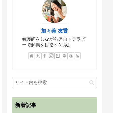
加々美 友香
看護師をしながらアロマテラピ
ーで起業を目指す31歳。
新着記事