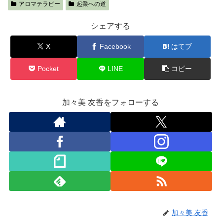
アロマテラピー
起業への道
シェアする
X
Facebook
はてブ
Pocket
LINE
コピー
加々美 友香をフォローする
加々美 友香