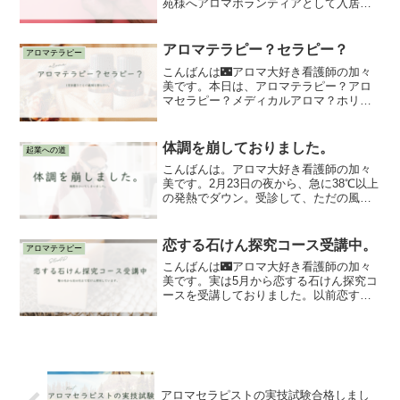
苑様へアロマボランティアとして入居者
様やスタッフ様へハンドトリートメント
をさせて頂いたので、シェアしたいと思
います。淑徳共生苑の入居者様、勤務さ
アロマテラピー？セラピー？
アロマテラピー
れているスタッフ様、太田...
こんばんは🌃アロマ大好き看護師の加々
美です。本日は、アロマテラピー？アロ
マセラピー？メディカルアロマ？ホリス
ティックアロマテラピー？という言葉に
混乱して、路頭に迷ったので色んな文献
をもとに調べたことをシェアさせて頂き
体調を崩しておりました。
起業への道
ます。アロマテラピーこの...
こんばんは。アロマ大好き看護師の加々
美です。2月23日の夜から、急に38℃以上
の発熱でダウン。受診して、ただの風邪
とのこと。とにかくゆっくり休むよう医
師に言われました。病院や薬に頼らない
ことが大切と発信されている方もいる中
恋する石けん探究コース受講中。
アロマテラピー
で私は医療には感謝...
こんばんは🌃アロマ大好き看護師の加々
美です。実は5月から恋する石けん探究コ
ースを受講しておりました。以前恋する
石けん入門コース受講についてブログや
noteで掲載していましたが、無事に卒業
でき、今に至ります。入門コースで学ん
だことをもっと深め...
アロマセラピストの実技試験合格しまし