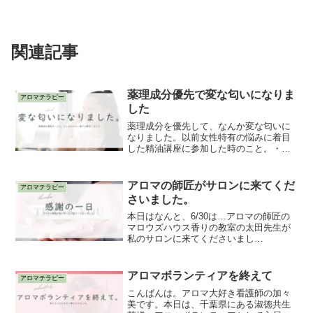
関連記事
薬理成分優先で変な匂いになりま
アロマテラピー
した
薬理成分を優先して、なんか変な匂いに
なりました。以前女性特有の悩みに着目
した精油講座に参加した時のこと。・ラ
ベンダー・コパイバ・フェンネル・クラ
リセージ・イランイラン・レモン・ペパ
ーミントこれらの精油をブレンドしての
アロマの師匠がサロンに来てくだ
アロマテラピー
使用をオススメして下さい...
さいました。
本日はなんと、6/30は…アロマの師匠の
マロウズハウス香りの教室の太田先生が
私のサロンに来てくださいまし
た！！！！！！千葉から館山へ来てくだ
さり、それだけでも感無量…太田先生の
お人柄や優しさが染みわたって、感謝と
アロマボランティアを終えて
アロマテラピー
嬉しさしかない一日。太田先生...
こんばんは。アロマ大好き看護師の加々
美です。本日は、千葉県にある淑徳共生