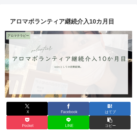
アロマボランティア継続介入10カ月目
アロマテラピー
X
Facebook
はてブ
Pocket
LINE
コピー