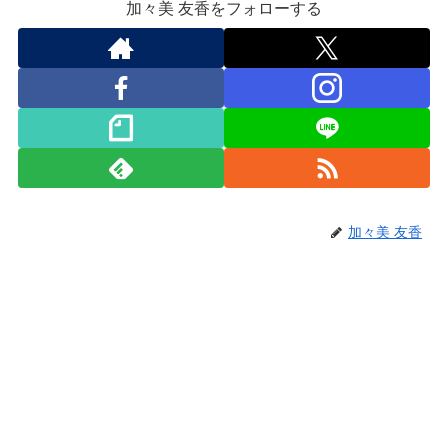
加々美 友香をフォローする
加々美 友香