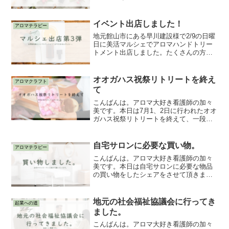
恵まれ、夫が運転して下さり感謝。初め
て世田谷成城学園前駅周辺を歩きまし
た。ついにカリス成城様に到着♡温かな
イベント出店しました！
アロマテラピー
お出迎えと、細やかな対応が...
地元館山市にある早川建設様で2/9の日曜
日に美活マルシェでアロマハンドトリー
トメント出店しました。たくさんの方に
足を運んでいただき、喜んでもらえた
り、新しい発見があったり、香りから涙
を流されたり、たくさんの学びがありま
オオガハス祝祭リトリートを終え
アロマクラフト
した。これから更に学び...
て
こんばんは。アロマ大好き看護師の加々
美です。本日は7月1、2日に行われたオオ
ガハス祝祭リトリートを終えて、一段落
した今の気持ちをシェアさせていただき
ます。祖母との別れ私がオオガハス祝祭
リトリートに参加したのは、マロウズハ
自宅サロンに必要な買い物。
アロマテラピー
ウス香りの教室の太田...
こんばんは。アロマ大好き看護師の加々
美です。本日は自宅サロンに必要な物品
の買い物をしたシェアをさせて頂きま
す。買い物をしに行こうと思った所、ナ
イスタイミングでびっくりカーテン様か
らカーテンが届きました。吉祥寺駅近く
地元の社会福祉協議会に行ってき
起業への道
にあるびっくりカーテン様。...
ました。
こんばんは。アロマ大好き看護師の加々