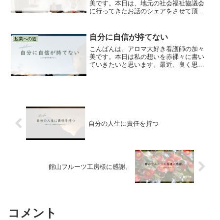
美です。本日は、地元の社会福祉協議会
に行ってきたお話のシェアをさせて頂き
たいと思います。アロマテラピーをゼロ
から学び始めて早1年が経過しました。私
は未熟者で知識も技術も経験もまだまだ
自分に自信が持てない
起業への道
足りません。現在は太田...
こんばんは。アロマ大好き看護師の加々
美です。本日は私の想いを赤裸々に書い
ていきたいと思います。最近、良く思う
んです。なんで私の手は冷たいのだろ
う。なぜ準備してきたのに思うように行
動できないのだろう。一生懸命頑張って
も、報われない。そんな感情...
自分の人生に責任を持つ
館山フルーツ工房様に感謝。
コメント