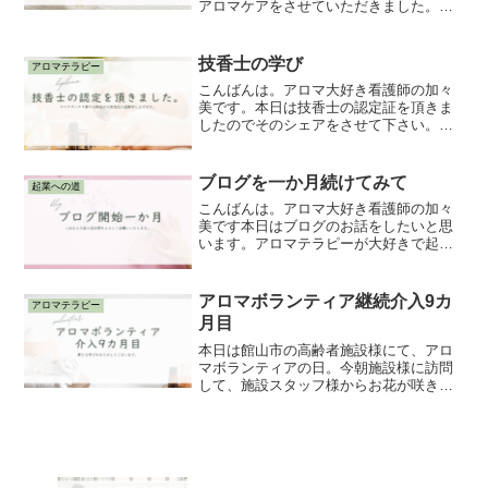
アロマケアをさせていただきました。本
日もたくさんの出逢いと「この間◯◯の
お話してくださった方よね！」と覚えて
てくださった方がいらして嬉しさと感謝
技香士の学び
アロマテラピー
の1日でした。太田先生に...
こんばんは。アロマ大好き看護師の加々
美です。本日は技香士の認定証を頂きま
したのでそのシェアをさせて下さい。マ
ロウズハウス香りの教室の太田先生にた
くさんの学びを頂き、今回は赤ちゃんや
妊産婦さんのケアを学ばせて頂きまし
ブログを一か月続けてみて
起業への道
た。実は技香士の学びをして...
こんばんは。アロマ大好き看護師の加々
美です本日はブログのお話をしたいと思
います。アロマテラピーが大好きで起業
をしていくうえで私の備忘録にブログを
立ち上げました。いつか自分が読み返し
たときに「こんなこと言ってたな」「失
アロマボランティア継続介入9カ
アロマテラピー
敗して泣いてたな」「諦め...
月目
本日は館山市の高齢者施設様にて、アロ
マボランティアの日。今朝施設様に訪問
して、施設スタッフ様からお花が咲き誇
ったローズマリーをいただきました。可
愛らしい紫色の花をつけ、ほのかにハー
ブ調の香りがして、利用者様にとっても
喜んでいただけました。精...