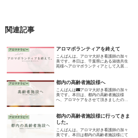
関連記事
アロマボランティアを終えて
アロマテラピー
こんばんは。アロマ大好き看護師の加々
美です。本日は、千葉県にある淑徳共生
苑様へアロマボランティアとして入居者
様やスタッフ様へハンドトリートメント
をさせて頂いたので、シェアしたいと思
います。淑徳共生苑の入居者様、勤務さ
都内の高齢者施設様へ
アロマテラピー
れているスタッフ様、太田...
こんばんは🌃アロマ大好き看護師の加々
美です。本日は、都内の高齢者施設様
へ、アロマケアをさせて頂きましたので
そのご報告をシェアさせて下さい。かね
てより、お世話になっていて私が尊敬し
てやまないマロウズハウス香りの教室の
都内の高齢者施設様に行ってきま
アロマテラピー
太田先生に日々学びを頂いて...
した。
こんばんは。アロマ大好き看護師の加々
美です。本日は都内の高齢者施設様にて