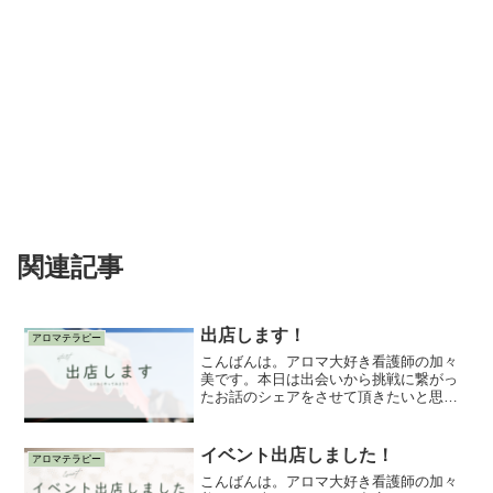
関連記事
出店します！
アロマテラピー
こんばんは。アロマ大好き看護師の加々
美です。本日は出会いから挑戦に繋がっ
たお話のシェアをさせて頂きたいと思い
ます。実は少し前、地元でイベントが開
催され足を運んでみたんです。とても素
敵な考え方を持っていてホスピタリティ
イベント出店しました！
アロマテラピー
ー溢れて、一生懸命になっ...
こんばんは。アロマ大好き看護師の加々