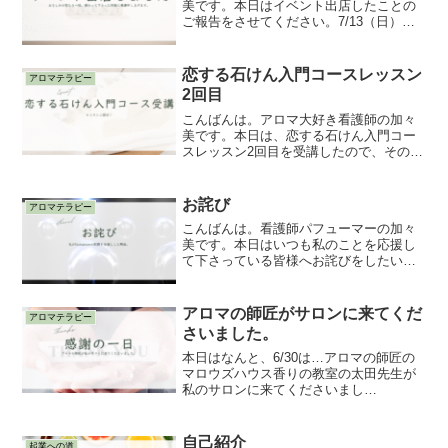
美です。本日はイベント出店したことの
ご報告をさせてください。7/13（日）
11〜14時おさしみの宿たろべ様にてアロ
マ体験として出店いたしました。このイ
ベント出店ができたのは奇跡と偶然が重
恋する石けん入門コースレッスン
アロマテラピー
なったからです。ど...
2回目
こんばんは。アロマ大好き看護師の加々
美です。本日は、恋する石けん入門コー
スレッスン2回目を受講したので、そのお
話をさせて頂きます。今回は油脂のお
話。そもそも、石けんって油とアルカリ
がなければ作られない。昔ながらの植物
お詫び
アロマテラピー
油にアルカリ剤を混ぜてか...
こんばんは。看護師パフューマーの加々
美です。本日はいつも私のことを応援し
て下さっている皆様へお詫びをしたいこ
とがあります。先日、私のアロマテラピ
ーの師匠で私が尊敬してやまない太田先
生からご連絡がありました。それは無水
アロマの師匠がサロンに来てくだ
アロマテラピー
エタノールについてのご連...
さいました。
本日はなんと、6/30は…アロマの師匠の
マロウズハウス香りの教室の太田先生が
私のサロンに来てくださいまし
た！！！！！！千葉から館山へ来てくだ
さり、それだけでも感無量…太田先生の
お人柄や優しさが染みわたって、感謝と
自己紹介
起業への道