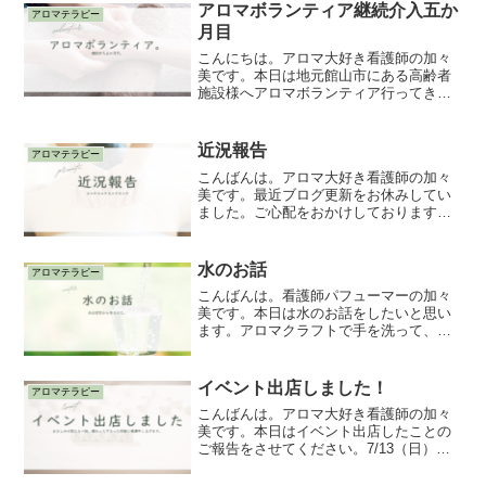
ン精油を白湯に垂らして飲み続けて、口
アロマボランティア継続介入五か
アロマテラピー
の中に違和感を感じた。言い...
月目
こんにちは。アロマ大好き看護師の加々
美です。本日は地元館山市にある高齢者
施設様へアロマボランティア行ってきま
した。今日の香りは【青みかんの香り】
利用者様に喜んでもらえて、とっても嬉
しかったです💓継続介入5ヶ月目ですが、
近況報告
アロマテラピー
これからも喜んでもらえ...
こんばんは。アロマ大好き看護師の加々
美です。最近ブログ更新をお休みしてい
ました。ご心配をおかけしております。
最近の私の近況をご報告させていただき
ます。最近の私は、カルテ30症例を作り
上げていました。アロマトリートメント
水のお話
アロマテラピー
をして、実際にカルテを...
こんばんは。看護師パフューマーの加々
美です。本日は水のお話をしたいと思い
ます。アロマクラフトで手を洗って、ビ
ーカーや道具を片付けるときにも水を使
います。そして水だけでなく、精製水も
使います。今日は普段何気なく使ってい
イベント出店しました！
アロマテラピー
るものを少し調べてみまし...
こんばんは。アロマ大好き看護師の加々
美です。本日はイベント出店したことの
ご報告をさせてください。7/13（日）
11〜14時おさしみの宿たろべ様にてアロ
マ体験として出店いたしました。このイ