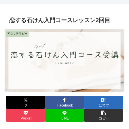
恋する石けん入門コースレッスン2回目
アロマテラピー
X
Facebook
はてブ
Pocket
LINE
コピー