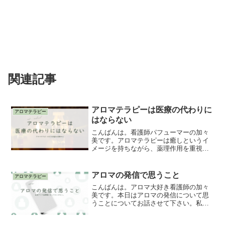
関連記事
アロマテラピーは医療の代わりに
アロマテラピー
はならない
こんばんは。看護師パフューマーの加々
美です。アロマテラピーは癒しというイ
メージを持ちながら、薬理作用を重視す
る方も多い印象あります。かつての私
も、薬理作用を重視し、医療の代わりに
なると思いながら精油を使っていまし
アロマの発信で思うこと
アロマテラピー
た。今日は私の想いを含めて、...
こんばんは。アロマ大好き看護師の加々
美です。本日はアロマの発信について思
うことについてお話させて下さい。私
は、過去に・ペパーミント精油原液を体
に塗布しまくってヒリヒリした。・レモ