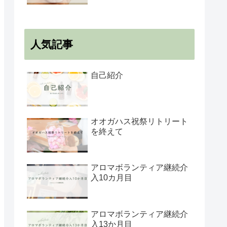
人気記事
自己紹介
オオガハス祝祭リトリート
を終えて
アロマボランティア継続介
入10カ月目
アロマボランティア継続介
入13か月目