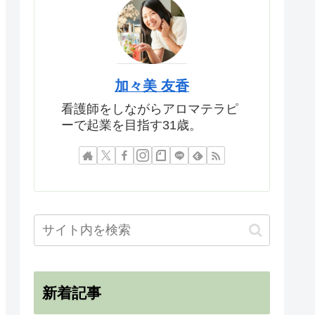
加々美 友香
看護師をしながらアロマテラピ
ーで起業を目指す31歳。
新着記事