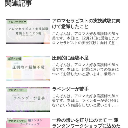
関連記事
アロマセラピストの実技試験に向
アロマテラピー
けて意識したこと
こんばんは。アロマ大好き看護師の加々
美です。本日は、12月21日に受験したア
ロマセラピストの実技試験に向けて意識
したことをシェアさせて頂きます。意識
したことは5つ。目次ジムに行く頻度を最
小限にした。食べ物を注意した。本番さ
圧倒的に経験不足
起業への道
ながらの練習を何度...
こんばんは。アロマ大好き看護師の加々
美です。本日は、起業においての悩みに
ついてお話したいと思います。最近の私
は、「早く認定校になりたい」と強く思
っています。これは、私は起業を決意し
た時からずっと目標に掲げていることで
ラベンダーが苦手
アロマテラピー
す。ですが、その中で思う...
こんばんは。アロマ大好き看護師の加々
美です。本日は、ラベンダーが受け付け
ないというお話をしたいと思います。誰
もが一度は聞いたことがあり、匂いを嗅
いだことがあるラベンダー。フローラル
な香りの中に甘さと清々しさを併せ持つ
一粒の想いを灯りにのせて ー 蓮
アロマクラフト
有名なハーブ。精油におい...
ランタンワークショップに込めた