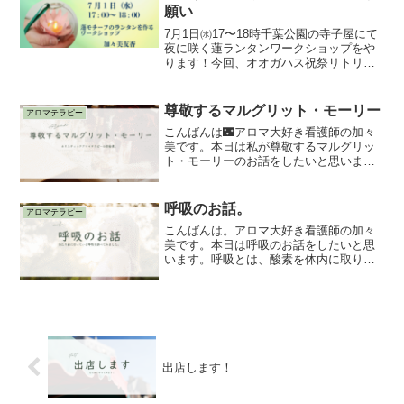
願い
7月1日㈬17〜18時千葉公園の寺子屋にて
夜に咲く蓮ランタンワークショップをや
ります！今回、オオガハス祝祭リトリー
トの中で「蓮ランタンワークショップ」
を担当し、SNSチームとして動いている
加々美です！今回は4/17から本公開した
尊敬するマルグリット・モーリー
アロマテラピー
クラウドファ...
こんばんは🌃アロマ大好き看護師の加々
美です。本日は私が尊敬するマルグリッ
ト・モーリーのお話をしたいと思いま
す。アロマテラピー検定でも出題され
る、アロマの世界では有名な人。写真だ
けを見た第一印象は「とても真面目そう
呼吸のお話。
アロマテラピー
な人」でした。すでに亡くなっ...
こんばんは。アロマ大好き看護師の加々
美です。本日は呼吸のお話をしたいと思
います。呼吸とは、酸素を体内に取り込
み、二酸化炭素を体外に排出する生命維
持に必要な生理現象です。これは、肺で
行われる外呼吸と、細胞レベルで行われ
る内呼吸（細胞呼吸）に分...
出店します！