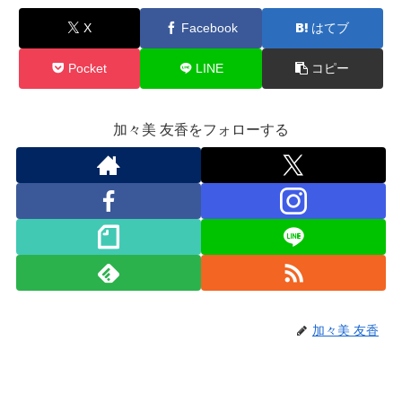
X
Facebook
はてブ
Pocket
LINE
コピー
加々美 友香をフォローする
加々美 友香