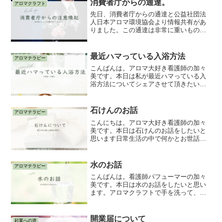
消費者庁からの通達。
アロマクラフト
されました。気付くのが...
先日、消費者庁からの通達と公益社団法
人日本アロマ環境協会より情報共有があ
りました。この通達は非常に重いものと
強く感じています。今回の件で、私個人
が感じたことをお話させて下さい。たく
さんの精油会社様があり、たくさんの使
最近ハマっている入浴方法
アロマテラピー
い方や捉え方があり、それ...
こんばんは。アロマ大好き看護師の加々
美です。本日は私が最近ハマっている入
浴方法についてシェアさせて頂きたいと
思います。最近の私は普通にお風呂を沸
かして浴槽の近くにアロマストーンを置
き精油をアロマストーンに一滴垂らして
石けんのお話
アロマテラピー
芳香浴をしながらのアロマ...
こんにちは。アロマ大好き看護師の加々
美です。本日は石けんのお話をしたいと
思います日常生活の中で何かとお世話に
なっている石けん。体を洗ったり、衣服
を洗ったり、掃除に使ったり、必ず自宅
にある洗浄剤。今でこそ当たり前のよう
水のお話
アロマテラピー
に使っていますが、そもそ...
こんばんは。看護師パフューマーの加々
美です。本日は水のお話をしたいと思い
ます。アロマクラフトで手を洗って、ビ
ーカーや道具を片付けるときにも水を使
います。そして水だけでなく、精製水も
使います。今日は普段何気なく使ってい
開業届について
起業への道