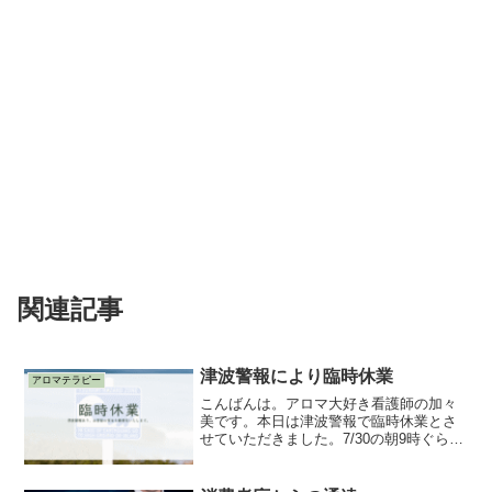
関連記事
津波警報により臨時休業
アロマテラピー
こんばんは。アロマ大好き看護師の加々
美です。本日は津波警報で臨時休業とさ
せていただきました。7/30の朝9時ぐら
い、朝のニュースを見てカムチャッカ半
島のほうで大きな地震があったとのこ
と。その影響により、津波注意報が発令