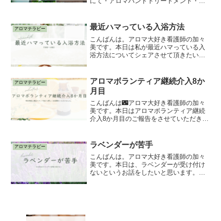
にて・アロマハンドトリートメント・バ
スソルトワークショップで出店したの
で、シェアさせて頂きます。実はたろべ
様での出店は2回目。昨年も出店させても
最近ハマっている入浴方法
アロマテラピー
らっていて、その際もアロ...
こんばんは。アロマ大好き看護師の加々
美です。本日は私が最近ハマっている入
浴方法についてシェアさせて頂きたいと
思います。最近の私は普通にお風呂を沸
かして浴槽の近くにアロマストーンを置
き精油をアロマストーンに一滴垂らして
アロマボランティア継続介入8か
アロマテラピー
芳香浴をしながらのアロマ...
月目
こんばんは🌃アロマ大好き看護師の加々
美です。本日はアロマボランティア継続
介入8か月目のご報告をさせていただきま
す。現在千葉県館山市の高齢者施設様で
アロマボランティア継続介入中。本日利
用者様からは、「手が温かくなりまし
ラベンダーが苦手
アロマテラピー
た。」「また会えてうれし...
こんばんは。アロマ大好き看護師の加々
美です。本日は、ラベンダーが受け付け
ないというお話をしたいと思います。誰
もが一度は聞いたことがあり、匂いを嗅
いだことがあるラベンダー。フローラル
な香りの中に甘さと清々しさを併せ持つ
有名なハーブ。精油におい...