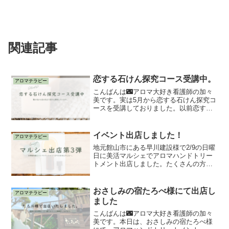
関連記事
恋する石けん探究コース受講中。
アロマテラピー
こんばんは🌃アロマ大好き看護師の加々
美です。実は5月から恋する石けん探究コ
ースを受講しておりました。以前恋する
石けん入門コース受講についてブログや
noteで掲載していましたが、無事に卒業
でき、今に至ります。入門コースで学ん
イベント出店しました！
アロマテラピー
だことをもっと深め...
地元館山市にある早川建設様で2/9の日曜
日に美活マルシェでアロマハンドトリー
トメント出店しました。たくさんの方に
足を運んでいただき、喜んでもらえた
り、新しい発見があったり、香りから涙
を流されたり、たくさんの学びがありま
おさしみの宿たろべ様にて出店し
アロマテラピー
した。これから更に学び...
ました
こんばんは🌃アロマ大好き看護師の加々
美です。本日は、おさしみの宿たろべ様