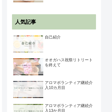
人気記事
自己紹介
オオガハス祝祭リトリート
を終えて
アロマボランティア継続介
入10カ月目
アロマボランティア継続介
入13か月目