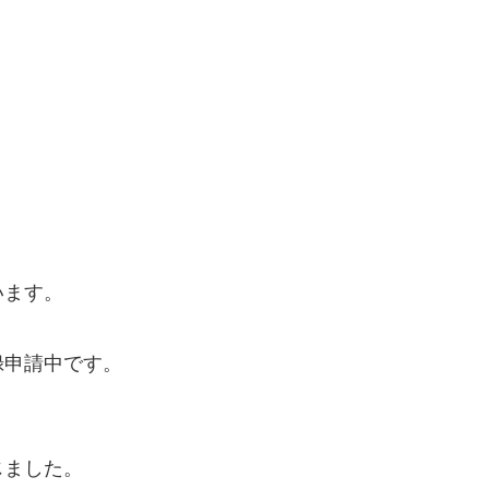
います。
録申請中です。
じました。