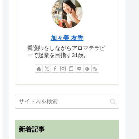
加々美 友香
看護師をしながらアロマテラピ
ーで起業を目指す31歳。
新着記事